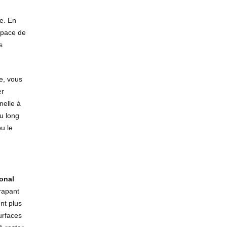
se. En
space de
s
e, vous
er
nelle à
u long
u le
onal
rapant
nt plus
urfaces