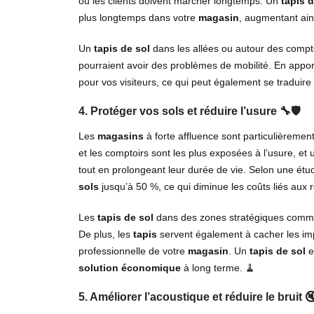
où les clients doivent marcher longtemps. Un
tapis 
plus longtemps dans votre
magasin
, augmentant ain
Un
tapis de sol
dans les allées ou autour des compto
pourraient avoir des problèmes de mobilité. En appor
pour vos visiteurs, ce qui peut également se traduir
4. Protéger vos sols et réduire l’usure 🔧🛡️
Les
magasins
à forte affluence sont particulièrement
et les comptoirs sont les plus exposées à l’usure, et
tout en prolongeant leur durée de vie. Selon une ét
sols
jusqu’à 50 %, ce qui diminue les coûts liés aux
Les
tapis de sol
dans des zones stratégiques comme l
De plus, les
tapis
servent également à cacher les imp
professionnelle de votre
magasin
. Un
tapis de sol
e
solution économique
à long terme. 🧹
5. Améliorer l’acoustique et réduire le bruit 