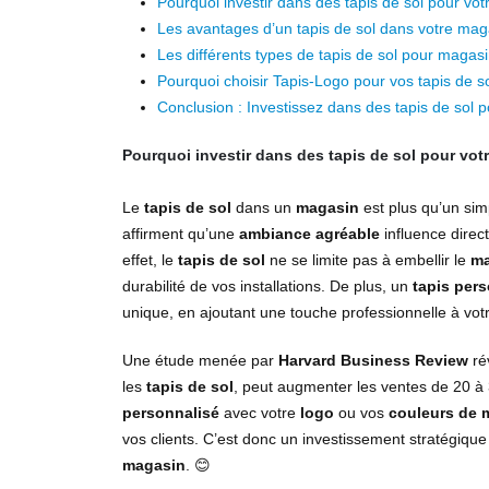
Pourquoi investir dans des tapis de sol pour vo
Les avantages d’un tapis de sol dans votre mag
Les différents types de tapis de sol pour magas
Pourquoi choisir Tapis-Logo pour vos tapis de s
Conclusion : Investissez dans des tapis de sol 
Pourquoi investir dans des tapis de sol pour vot
Le
tapis de sol
dans un
magasin
est plus qu’un sim
affirment qu’une
ambiance agréable
influence direc
effet, le
tapis de sol
ne se limite pas à embellir le
ma
durabilité de vos installations. De plus, un
tapis per
unique, en ajoutant une touche professionnelle à vo
Une étude menée par
Harvard Business Review
ré
les
tapis de sol
, peut augmenter les ventes de 20 à 
personnalisé
avec votre
logo
ou vos
couleurs de 
vos clients. C’est donc un investissement stratégique
magasin
. 😊