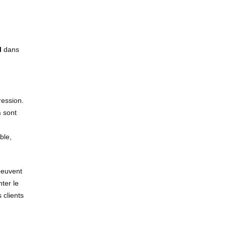
l
dans
ression.
n
sont
ble,
peuvent
ter le
 clients