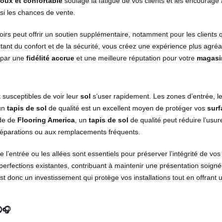
doux et confortable
soulage la fatigue de vos clients et les encourage 
si les chances de vente.
irs peut offrir un soutien supplémentaire, notamment pour les clients 
tant du confort et de la sécurité, vous créez une expérience plus agréa
e par une
fidélité accrue
et une meilleure réputation pour votre
magasi
 susceptibles de voir leur
sol
s’user rapidement. Les zones d’entrée, le
 un
tapis de sol
de qualité est un excellent moyen de protéger vos
surf
ude de
Flooring America
, un
tapis de sol
de qualité peut réduire l’usur
 réparations ou aux remplacements fréquents.
’entrée ou les allées sont essentiels pour préserver l’intégrité de vo
erfections existantes, contribuant à maintenir une présentation soigné
st donc un investissement qui protège vos installations tout en offrant 
🔇🎧