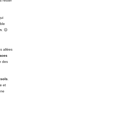
à rester
qui
ble
n
. 😌
s allées
aces
e des
s
sols
.
e et
une