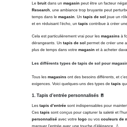
Le
bruit
dans un
magasin
peut être un facteur négat
Research
, une ambiance trop bruyante peut perturbe
temps dans le
magasin
. Un
tapis de sol
joue un rôl
et en réduisant l’écho, un
tapis
contribue à créer un
Cela est particulièrement vrai pour les
magasins
à fo
dérangeants. Un
tapis de sol
permet de créer une am
plus de temps dans votre
magasin
et à acheter dava
Les différents types de tapis de sol pour magasi
Tous les
magasins
ont des besoins différents, et c’e
exigences. Voici quelques-uns des types de
tapis
que
1. Tapis d’entrée personnalisés 🚪
Les
tapis d’entrée
sont indispensables pour mainteni
Ces
tapis
sont conçus pour capturer la saleté et l’hum
personnalisé
avec votre
logo
ou vos
couleurs de 
marquer l’entrée avec une touche d’élégance. 💧