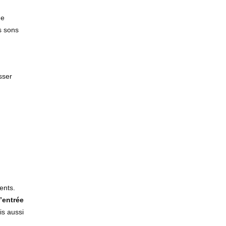
de
s sons
sser
ents.
’entrée
s aussi