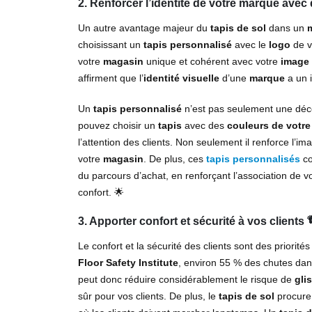
2. Renforcer l’identité de votre marque avec
Un autre avantage majeur du
tapis de sol
dans un
choisissant un
tapis personnalisé
avec le
logo
de v
votre
magasin
unique et cohérent avec votre
image
affirment que l’
identité visuelle
d’une
marque
a un i
Un
tapis personnalisé
n’est pas seulement une déco
pouvez choisir un
tapis
avec des
couleurs de votr
l’attention des clients. Non seulement il renforce l’i
votre
magasin
. De plus, ces
tapis personnalisés
co
du parcours d’achat, en renforçant l’association de v
confort. 🌟
3. Apporter confort et sécurité à vos clients 
Le confort et la sécurité des clients sont des priorit
Floor Safety Institute
, environ 55 % des chutes dan
peut donc réduire considérablement le risque de
gli
sûr pour vos clients. De plus, le
tapis de sol
procure