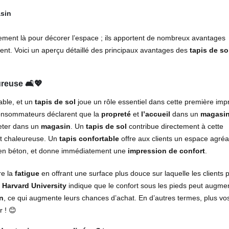
asin
ment là pour décorer l’espace ; ils apportent de nombreux avantages
lient. Voici un aperçu détaillé des principaux avantages des
tapis de so
reuse 🛋️💖
able, et un
tapis de sol
joue un rôle essentiel dans cette première imp
onsommateurs déclarent que la
propreté
et
l’accueil
dans un
magasi
heter dans un
magasin
. Un
tapis de sol
contribue directement à cette
et chaleureuse. Un
tapis confortable
offre aux clients un espace agréa
en béton, et donne immédiatement une
impression de confort
.
re la
fatigue
en offrant une surface plus douce sur laquelle les clients 
e
Harvard University
indique que le confort sous les pieds peut augmen
n
, ce qui augmente leurs chances d’achat. En d’autres termes, plus vos
r ! 😊