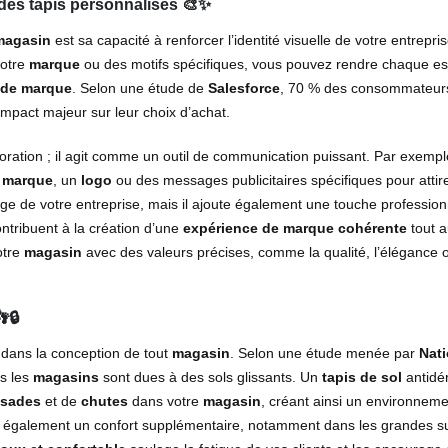
 des tapis personnalisés 🎨✨
magasin
est sa capacité à renforcer l’identité visuelle de votre entrepri
otre
marque
ou des motifs spécifiques, vous pouvez rendre chaque e
 de marque
. Selon une étude de
Salesforce
, 70 % des consommateur
mpact majeur sur leur choix d’achat.
ration ; il agit comme un outil de communication puissant. Par exempl
e marque
, un
logo
ou des messages publicitaires spécifiques pour attir
mage de votre entreprise, mais il ajoute également une touche profession
ntribuent à la création d’une
expérience de marque cohérente
tout a
otre
magasin
avec des valeurs précises, comme la qualité, l’élégance o
🔒
és dans la conception de tout
magasin
. Selon une étude menée par
Nati
s les
magasins
sont dues à des sols glissants. Un
tapis de sol
antidé
ssades
et de
chutes
dans votre
magasin
, créant ainsi un environneme
 également un confort supplémentaire, notamment dans les grandes s