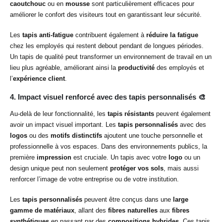
caoutchouc
ou en
mousse
sont particulièrement efficaces pour
améliorer le confort des visiteurs tout en garantissant leur sécurité.
Les
tapis anti-fatigue
contribuent également à
réduire la fatigue
chez les employés qui restent debout pendant de longues périodes.
Un tapis de qualité peut transformer un environnement de travail en un
lieu plus agréable, améliorant ainsi la
productivité
des employés et
l’
expérience client
.
4. Impact visuel renforcé avec des tapis personnalisés
🎨
Au-delà de leur fonctionnalité, les
tapis résistants
peuvent également
avoir un impact visuel important. Les
tapis personnalisés
avec des
logos
ou des
motifs distinctifs
ajoutent une touche personnelle et
professionnelle à vos espaces. Dans des environnements publics, la
première
impression
est cruciale. Un tapis avec votre
logo
ou un
design unique peut non seulement
protéger vos sols
, mais aussi
renforcer l’image de votre entreprise ou de votre institution.
Les
tapis personnalisés
peuvent être conçus dans une
large
gamme de matériaux
, allant des
fibres naturelles
aux
fibres
synthétiques
en passant par des
compositions hybrides
. Ces tapis