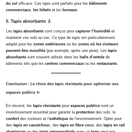
du sol
efficace. Ces tapis sont parfaits pour les
bâtiments
commerciaux
,
les hôtels
et les
bureaux
.
5. Tapis absorbants
💧
Les
tapis absorbants
sont conçus pour
capturer l’humidité
et
maintenir vos sols au sec. Ce type de tapis est particulièrement
adapté pour les
zones extérieures
ou les
zones où les visiteurs
peuvent être mouillés
(par exemple, après une pluie). Les
tapis
absorbants
sont souvent utilisés dans les
halls d’entrée
de
bâtiments tels que les
centres commerciaux
ou les
restaurants
.
Conclusion : Le choix des tapis résistants pour optimiser vos
espaces publics
✨
En résumé, les
tapis résistants
pour
espaces publics
sont un
investissement essentiel pour garantir la
protection
des sols, le
confort
des visiteurs et l’
esthétique
de l’environnement. Opter pour
des
tapis en caoutchouc
, des
tapis en fibre coco
, des
tapis en rail
aluminium
ou des
tapis personnalisés
avec un
logo
peut non