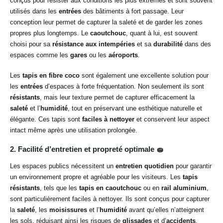
conçus pour résister aux conditions les plus extrêmes et sont souvent
utilisés dans les
entrées
des bâtiments à fort passage. Leur
conception leur permet de capturer la saleté et de garder les zones
propres plus longtemps. Le
caoutchouc
, quant à lui, est souvent
choisi pour sa
résistance aux intempéries
et sa
durabilité
dans des
espaces comme les
gares
ou les
aéroports
.
Les
tapis en fibre coco
sont également une excellente solution pour
les
entrées
d’espaces à forte fréquentation. Non seulement ils sont
résistants
, mais leur texture permet de capturer efficacement la
saleté
et l’
humidité
, tout en préservant une esthétique naturelle et
élégante. Ces tapis sont
faciles à nettoyer
et conservent leur aspect
intact même après une utilisation prolongée.
2. Facilité d’entretien et propreté optimale
🧽
Les espaces publics nécessitent un
entretien quotidien
pour garantir
un environnement propre et agréable pour les visiteurs. Les
tapis
résistants
, tels que les
tapis en caoutchouc
ou en
rail aluminium
,
sont particulièrement faciles à nettoyer. Ils sont conçus pour capturer
la
saleté
, les
moisissures
et l’
humidité
avant qu’elles n’atteignent
les sols, réduisant ainsi les risques de
glissades
et d’
accidents
.