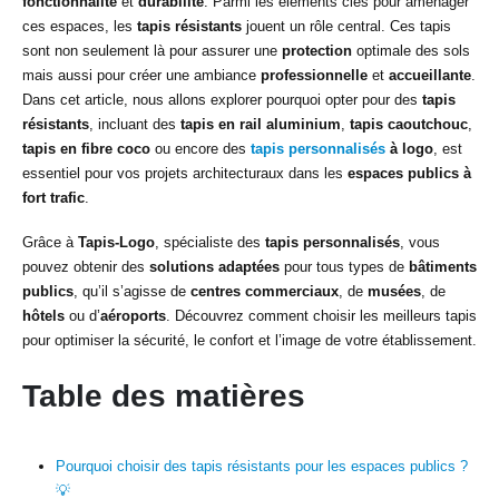
fonctionnalité
et
durabilité
. Parmi les éléments clés pour aménager
ces espaces, les
tapis résistants
jouent un rôle central. Ces tapis
sont non seulement là pour assurer une
protection
optimale des sols
mais aussi pour créer une ambiance
professionnelle
et
accueillante
.
Dans cet article, nous allons explorer pourquoi opter pour des
tapis
résistants
, incluant des
tapis en rail aluminium
,
tapis caoutchouc
,
tapis en fibre coco
ou encore des
tapis personnalisés
à logo
, est
essentiel pour vos projets architecturaux dans les
espaces publics à
fort trafic
.
Grâce à
Tapis-Logo
, spécialiste des
tapis personnalisés
, vous
pouvez obtenir des
solutions adaptées
pour tous types de
bâtiments
publics
, qu’il s’agisse de
centres commerciaux
, de
musées
, de
hôtels
ou d’
aéroports
. Découvrez comment choisir les meilleurs tapis
pour optimiser la sécurité, le confort et l’image de votre établissement.
Table des matières
Pourquoi choisir des tapis résistants pour les espaces publics ?
💡