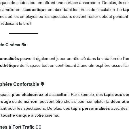
ques de chutes tout en offrant une surface absorbante. De plus, ils so
 améliorent l’
acoustique
en absorbant les bruits de circulation. Le
tap
ones où les employés ou les spectateurs doivent rester debout pendant
réduisant le bruit.
 de Cinéma
🎭
sonnalisés
peuvent également jouer un rôle clé dans la création de l’
esthétique
de l’espace tout en contribuant à une atmosphère accueillan
sphère Confortable
🌟
’espace
plus chaleureux
et accueillant. Par exemple, des
tapis aux co
rouge
ou de
marron
, peuvent être choisis pour compléter la
décorati
xant
pour les spectateurs. De plus, des
tapis personnalisés
avec des 
e touche unique
à votre cinéma.
nes à Fort Trafic
🚶‍♀️