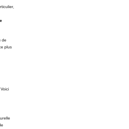
iculier,
re
u de
ce plus
Voici
urelle
de