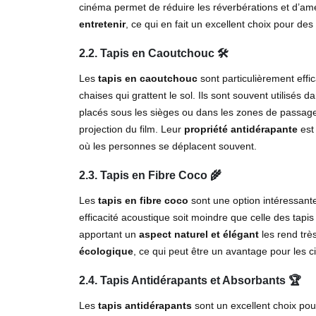
cinéma permet de réduire les réverbérations et d’amél
entretenir
, ce qui en fait un excellent choix pour des
2.2. Tapis en Caoutchouc
🛠️
Les
tapis en caoutchouc
sont particulièrement eff
chaises qui grattent le sol. Ils sont souvent utilisés 
placés sous les sièges ou dans les zones de passage
projection du film. Leur
propriété antidérapante
est
où les personnes se déplacent souvent.
2.3. Tapis en Fibre Coco
🌾
Les
tapis en fibre coco
sont une option intéressant
efficacité acoustique soit moindre que celle des tapis
apportant un
aspect naturel et élégant
les rend trè
écologique
, ce qui peut être un avantage pour les 
2.4. Tapis Antidérapants et Absorbants
🏆
Les
tapis antidérapants
sont un excellent choix pour