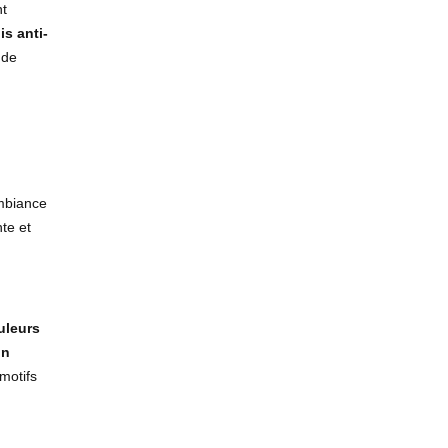
nt
is anti-
 de
ambiance
te et
uleurs
on
motifs