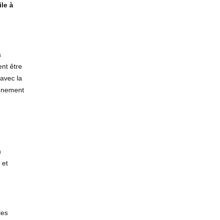
ile à
s
ent être
avec la
onnement
n
et
les