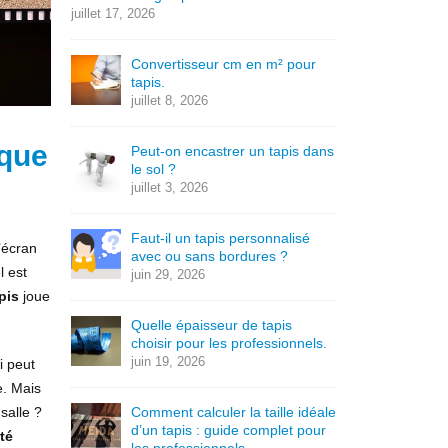
juillet 17, 2026
Convertisseur cm en m² pour
tapis.
juillet 8, 2026
ique
Peut-on encastrer un tapis dans
le sol ?
juillet 3, 2026
Faut-il un tapis personnalisé
’écran
avec ou sans bordures ?
l est
juin 29, 2026
pis
joue
Quelle épaisseur de tapis
choisir pour les professionnels.
juin 19, 2026
i peut
e. Mais
salle ?
Comment calculer la taille idéale
d’un tapis : guide complet pour
té