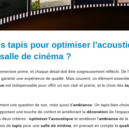
 tapis pour optimiser l’acoust
 salle de cinéma ?
mmersive prime, et chaque détail doit être soigneusement réfléchi. De l
 à garantir une expérience de qualité. Mais souvent, un élément essentie
ue
est indispensable pour offrir un son clair et précis, et le choix des
ta
ment une question de son, mais aussi d’
ambiance
. Un tapis bien chois
pportant une touche de confort et améliorant la
décoration
de l’espac
 deux critères :
optimiser l’acoustique
et améliorer l’
ambiance
de la 
hoix de
tapis
pour une
salle de cinéma
, en prenant en compte la
quali