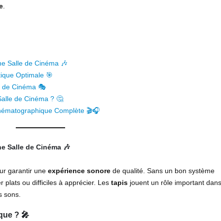
e
.
une Salle de Cinéma 🎶
tique Optimale 🎯
le de Cinéma 🎭
Salle de Cinéma ? 🤔
inématographique Complète 🎬🎧
ne Salle de Cinéma
🎶
our garantir une
expérience sonore
de qualité. Sans un bon système
plats ou difficiles à apprécier. Les
tapis
jouent un rôle important dans
s sons.
que ?
🎤