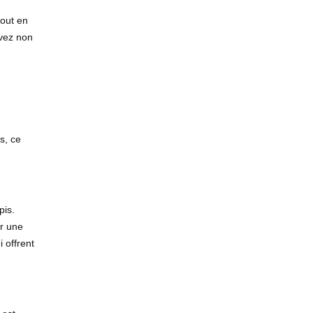
tout en
vez non
s, ce
pis.
ir une
i offrent