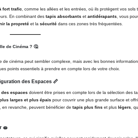
 fort trafic
, comme les allées et les entrées, où ils protègent vos sols 
eurs. En combinant des
tapis absorbants
et
antidérapants
, vous pou
ir la propreté
et la
sécurité
dans ces zones très fréquentées.
lle de Cinéma ?
🤔
le de cinéma peut sembler complexe, mais avec les bonnes information
es points essentiels à prendre en compte lors de votre choix.
nfiguration des Espaces
📏
n des espaces
doivent être prises en compte lors de la sélection des ta
plus larges et plus épais
pour couvrir une plus grande surface et offr
es, en revanche, peuvent bénéficier de
tapis plus fins
et plus
légers
, qu
r
🧽