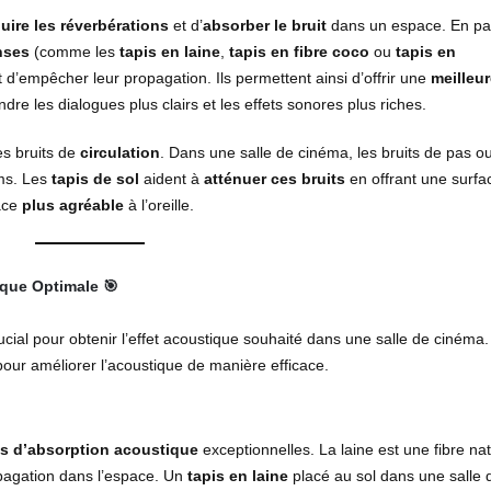
uire les réverbérations
et d’
absorber le bruit
dans un espace. En part
nses
(comme les
tapis en laine
,
tapis en fibre coco
ou
tapis en
 d’empêcher leur propagation. Ils permettent ainsi d’offrir une
meilleu
dre les dialogues plus clairs et les effets sonores plus riches.
es bruits de
circulation
. Dans une salle de cinéma, les bruits de pas o
lms. Les
tapis de sol
aident à
atténuer ces bruits
en offrant une surfa
pace
plus agréable
à l’oreille.
ique Optimale
🎯
ucial pour obtenir l’effet acoustique souhaité dans une salle de cinéma. 
s pour améliorer l’acoustique de manière efficace.
és d’absorption acoustique
exceptionnelles. La laine est une fibre nat
pagation dans l’espace. Un
tapis en laine
placé au sol dans une salle 