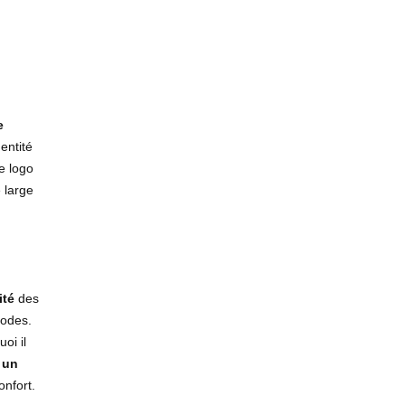
e
entité
e logo
 large
ité
des
iodes.
oi il
t
un
onfort.