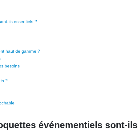
nt-ils essentiels ?
ment haut de gamme ?
s
os besoins
ts ?
rochable
oquettes événementiels sont-ils