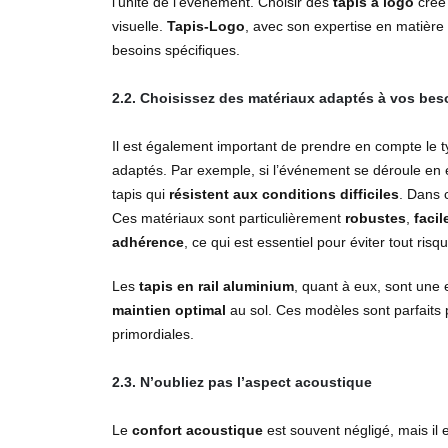
l’unité de l’événement. Choisir des
tapis à logo
crée 
visuelle.
Tapis-Logo
, avec son expertise en matière
besoins spécifiques.
2.2. Choisissez des matériaux adaptés à vos bes
Il est également important de prendre en compte le 
adaptés. Par exemple, si l’événement se déroule en
tapis qui
résistent aux conditions difficiles
. Dans 
Ces matériaux sont particulièrement
robustes
,
facil
adhérence
, ce qui est essentiel pour éviter tout risq
Les
tapis en rail aluminium
, quant à eux, sont une 
maintien optimal
au sol. Ces modèles sont parfaits po
primordiales.
2.3. N’oubliez pas l’aspect acoustique
Le
confort acoustique
est souvent négligé, mais il