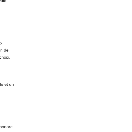
nce
ux
in de
choix.
de et un
 sonore