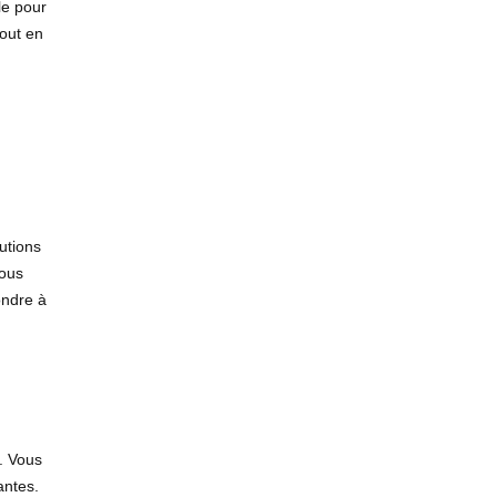
le pour
out en
lutions
vous
ndre à
. Vous
antes.