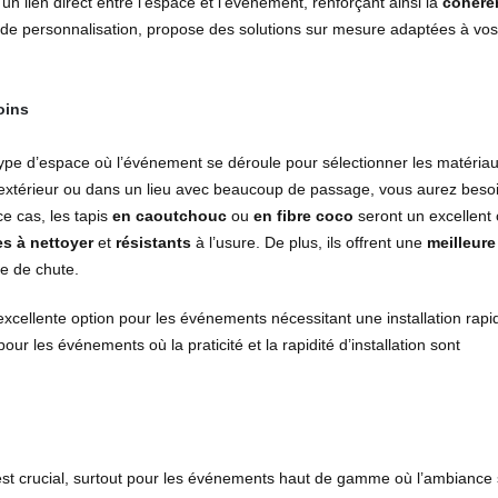
un lien direct entre l’espace et l’événement, renforçant ainsi la
cohére
 de personnalisation, propose des solutions sur mesure adaptées à vos
oins
type d’espace où l’événement se déroule pour sélectionner les matéria
 extérieur ou dans un lieu avec beaucoup de passage, vous aurez beso
ce cas, les tapis
en caoutchouc
ou
en fibre coco
seront un excellent 
es à nettoyer
et
résistants
à l’usure. De plus, ils offrent une
meilleure
ue de chute.
excellente option pour les événements nécessitant une installation rapi
ur les événements où la praticité et la rapidité d’installation sont
 est crucial, surtout pour les événements haut de gamme où l’ambiance