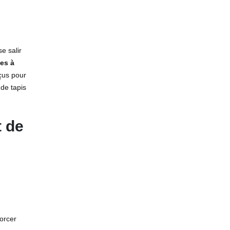
e salir
les à
çus pour
 de tapis
t de
orcer