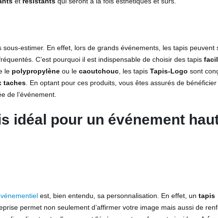
ants
et
résistants
qui seront à la fois esthétiques et sûrs.
 sous-estimer. En effet, lors de grands événements, les tapis peuvent s
réquentés. C’est pourquoi il est indispensable de choisir des tapis
faci
e le
polypropylène
ou le
caoutchouc
, les tapis
Tapis-Logo
sont con
x taches
. En optant pour ces produits, vous êtes assurés de bénéficier
ée de l’événement.
is idéal pour un événement hau
événementiel
est, bien entendu, sa personnalisation. En effet, un
tapis
eprise permet non seulement d’affirmer votre image mais aussi de renf