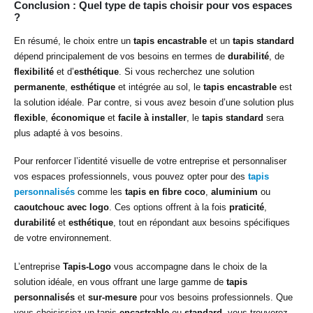
Conclusion : Quel type de tapis choisir pour vos espaces
?
En résumé, le choix entre un
tapis encastrable
et un
tapis standard
dépend principalement de vos besoins en termes de
durabilité
, de
flexibilité
et d’
esthétique
. Si vous recherchez une solution
permanente
,
esthétique
et intégrée au sol, le
tapis encastrable
est
la solution idéale. Par contre, si vous avez besoin d’une solution plus
flexible
,
économique
et
facile à installer
, le
tapis standard
sera
plus adapté à vos besoins.
Pour renforcer l’identité visuelle de votre entreprise et personnaliser
vos espaces professionnels, vous pouvez opter pour des
tapis
personnalisés
comme les
tapis en fibre coco
,
aluminium
ou
caoutchouc avec logo
. Ces options offrent à la fois
praticité
,
durabilité
et
esthétique
, tout en répondant aux besoins spécifiques
de votre environnement.
L’entreprise
Tapis-Logo
vous accompagne dans le choix de la
solution idéale, en vous offrant une large gamme de
tapis
personnalisés
et
sur-mesure
pour vos besoins professionnels. Que
vous choisissiez un tapis
encastrable
ou
standard
, vous trouverez