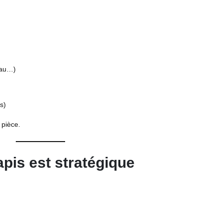
eau…)
s)
 pièce.
tapis est stratégique